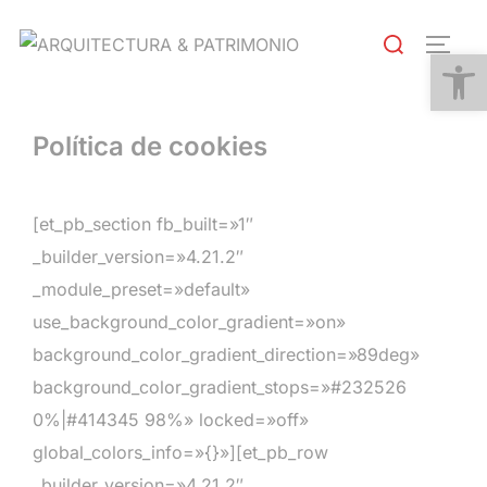
Saltar
Buscar:
al
ALTE
Abrir
contenido
Política de cookies
[et_pb_section fb_built=»1″
_builder_version=»4.21.2″
_module_preset=»default»
use_background_color_gradient=»on»
background_color_gradient_direction=»89deg»
background_color_gradient_stops=»#232526
0%|#414345 98%» locked=»off»
global_colors_info=»{}»][et_pb_row
_builder_version=»4.21.2″